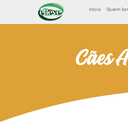
Início
Quem So
Cães A