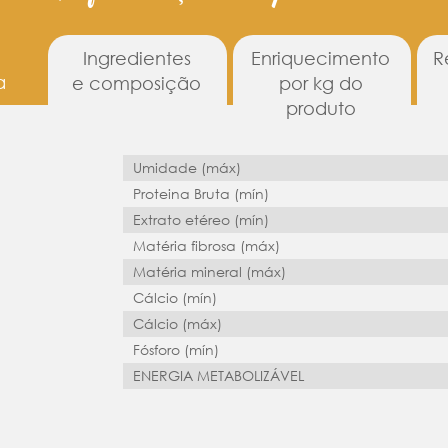
Ingredientes
Enriquecimento
R
a
e composição
por kg do
produto
Umidade (máx)
Proteina Bruta (mín)
Extrato etéreo (mín)
Matéria fibrosa (máx)
Matéria mineral (máx)
Cálcio (mín)
Cálcio (máx)
Fósforo (mín)
ENERGIA METABOLIZÁVEL