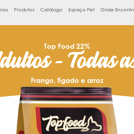
mos
Produtos
Catálogo
Espaço Pet
Onde Encontr
Top Food 22%
dultos - Todas a
Frango, fígado e arroz