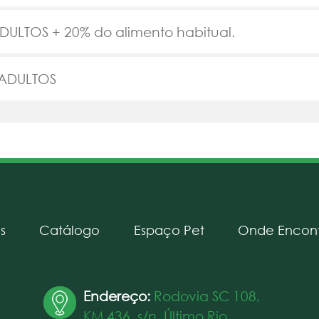
ULTOS + 20% do alimento habitual.
ADULTOS
s
Catálogo
Espaço Pet
Onde Encont
Endereço:
Rodovia SC 108,
KM 436, s/n, Último Rio,